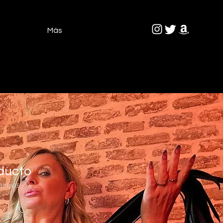
Más
ducto
1351935