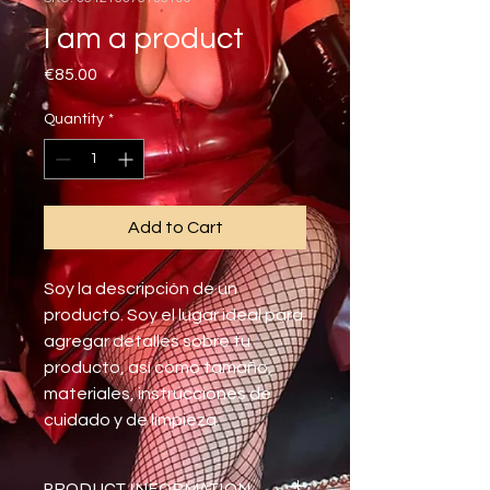
I am a product
Price
€85.00
Quantity
*
Add to Cart
Soy la descripción de un 
producto. Soy el lugar ideal para 
agregar detalles sobre tu 
producto, así como tamaño, 
materiales, instrucciones de 
cuidado y de limpieza.
PRODUCT INFORMATION