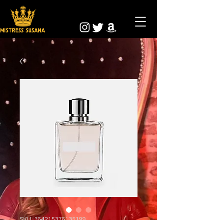
SKU: 364215376135199